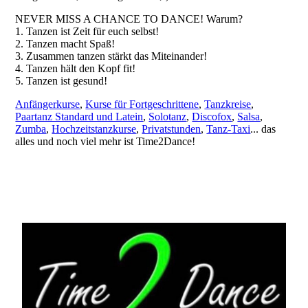
NEVER MISS A CHANCE TO DANCE! Warum?
1. Tanzen ist Zeit für euch selbst!
2. Tanzen macht Spaß!
3. Zusammen tanzen stärkt das Miteinander!
4. Tanzen hält den Kopf fit!
5. Tanzen ist gesund!
Anfängerkurse
,
Kurse für Fortgeschrittene
,
Tanzkreise
,
Paartanz Standard und Latein
,
Solotanz
,
Discofox
,
Salsa
,
Zumba
,
Hochzeitstanzkurse
,
Privatstunden
,
Tanz-Taxi
... das
alles und noch viel mehr ist Time2Dance!